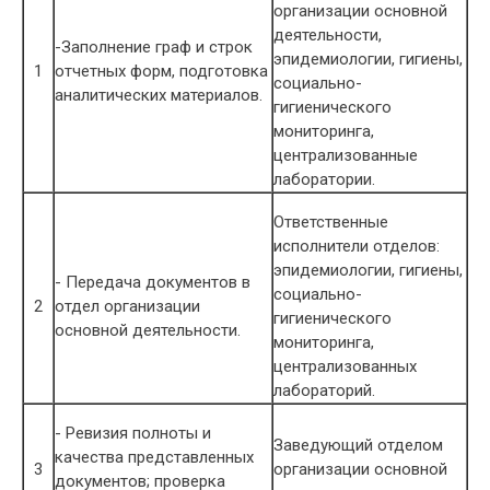
организации основной
деятельности,
-Заполнение граф и строк
эпидемиологии, гигиены,
1
отчетных форм, подготовка
социально-
аналитических материалов.
гигиенического
мониторинга,
централизованные
лаборатории.
Ответственные
исполнители отделов:
эпидемиологии, гигиены,
- Передача документов в
социально-
2
отдел организации
гигиенического
основной деятельности.
мониторинга,
централизованных
лабораторий.
- Ревизия полноты и
Заведующий отделом
качества представленных
3
организации основной
документов; проверка