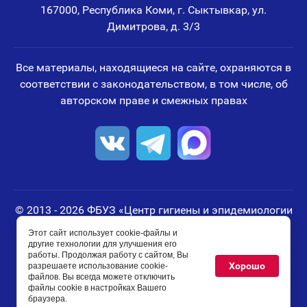
167000, Республика Коми, г. Сыктывкар, ул.
Димитрова, д. 3/3
Все материалы, находящиеся на сайте, охраняются в
соответствии с законодательством, в том числе, об
авторском праве и смежных правах
© 2013 - 2026 ФБУЗ «Центр гигиены и эпидемиологии
в Республике Коми»
Этот сайт использует cookie-файлы и
ИНН: 1101486406
другие технологии для улучшения его
работы. Продолжая работу с сайтом, Вы
ОГРН: 1051100461114
Хорошо
разрешаете использование cookie-
файлов. Вы всегда можете отключить
файлы cookie в настройках Вашего
Мегагрупп.ру
браузера.