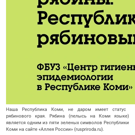
Наша Республика Коми, не даром имеет статус
рябинового края. Рябина (пелысь на Коми языке)
является одним из пяти зеленых символов Республики
Коми на сайте «Аллея России» (ruspriroda.ru).